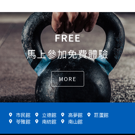
FREE
馬上參加免費體驗
MORE
市民館
立德館
高夢館
巨蛋館
苓雅館
南紡館
南山館