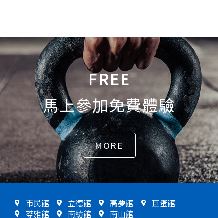
FREE
馬上參加免費體驗
MORE
市民館
立德館
高夢館
巨蛋館
苓雅館
南紡館
南山館