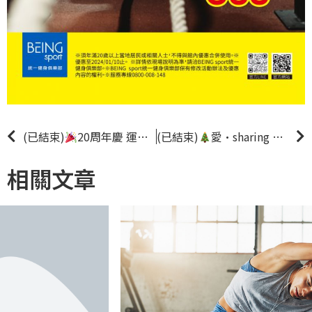
(已結束)
20周年慶 運動無負擔
(已結束)
入會回饋20%
愛·sharing 健康愛99
|新客優
相關文章