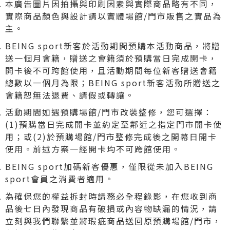
本廣告圖片因拍攝與印刷因素與實際商品略有不同，
實際商品顏色與設計請以實體場館/門市販售之實品為
主。
BEING sport新客於活動期間預購本活動商品，將贈
送一個月會籍，贈送之會籍須於預購當日完成開卡，
開卡後不可跨館使用，且活動期間每位新客贈送會籍
總數以一個月為限；BEING sport新客活動所贈送之
會籍恕無法退費、請假或轉讓。
活動期間如遇預購場館/門市改裝整修，您可選擇：
(1)預購當日完成開卡並約定至鄰近之指定門市開卡使
用；或(2)於預購場館/門市整修完成後之開幕日開卡
使用。前述方案一經開卡均不可跨館使用。
BEING sport加碼新客優惠，僅限從未加入BEING
sport會員之消費者適用。
為確保您的權益拆封時請務必全程錄影，在您收到商
品後七日內發現商品有破損或內容物缺漏的情況，請
立刻與我們聯繫並將瑕疵商品送回原預購場館/門市，