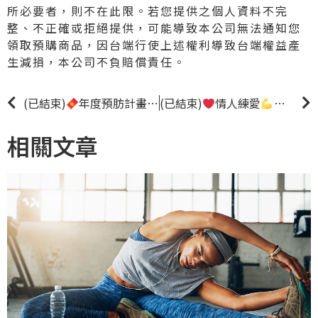
所必要者，則不在此限。若您提供之個人資料不完
整、不正確或拒絕提供，可能導致本公司無法通知您
領取預購商品，因台端行使上述權利導致台端權益產
生減損，本公司不負賠償責任。
(已結束)
年度預肪計畫
(已結束)
首購折價$800元/堂 再送春節運
情人練愛
限時優
相關文章