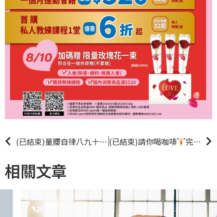
(已結束)量腰自律八九十
參加量腰活動，抽萬元大獎、故
(已結束)請你喝咖啡
完成一堂私人教練課程，送星巴克中杯美式兌換券乙張 |教練優惠|
相關文章