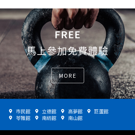
FREE
馬上參加免費體驗
MORE
市民館
立德館
高夢館
巨蛋館
苓雅館
南紡館
南山館