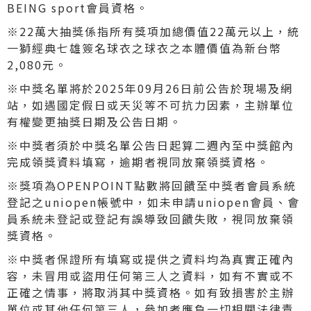
BEING sport會員資格。
※22萬大抽獎係指所有獎項加總價值22萬元以上，統
一獅經典七雄簽名球衣之球衣之本體價值為新台幣
2,080元。
※中獎名單將於2025年09月26日前公告於現場及網
站，如遇國定假日或天災等不可抗力因素，主辦單位
有權變更抽獎日期及公告日期。
※中獎者須於中獎名單公告日起算二週內至中獎館內
完成領獎資料填寫，逾期者視同放棄領獎資格。
※獎項為OPENPOINT點數將回饋至中獎者會員系統
登記之uniopen帳號中，如未申請uniopen會員、會
員系統未登記或登記有誤導致回饋失敗，視同放棄領
獎資格。
※中獎者保證所有填寫或提供之資料均為真實正確內
容，未冒用或盜用任何第三人之資料，如有不實或不
正確之情事，將取消其中獎資格。如有致損害於主辦
單位或其他任何第三人，參加者應負一切相關法律責