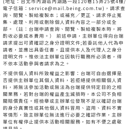
(地址：台北市內湖區內湖路一段120巷15弄25號4樓/
電子信箱：service@mail.being.com.tw)，請求查
詢、閱覽、製給複製本；或補充／更正、請求停止蒐
集、處理、利用或刪除個人資料內容之一部分或全
部。（註：台端申請查詢、閱覽、製給複製本時，將
酌收必要成本費用。） 前述申請，主辦單位得向台端
請求提出可資確認之身分證明文件;若委託他人代為申
請者，並應出具委任書，且提供本人及代理人之身分
證明文件。惟依法主辦單位因執行職務所必須者，得
不依本活動參與者請求為之。
不提供個人資料所致權益之影響：台端可自由選擇是
否提供主辦單位其個人資料，若拒絕提供相關個人資
料，將無法參加活動或無法為台端提供特定目的之相
關業務，若對台端的權益產生減損時，本公司不負相
關賠償責任。經檢舉或主辦單位發現不足以確認台端
的身分真實性或其他個人資料冒用、盜用、資料不實
等情形，致主辦單位無法進行必要之確認作業，主辦
單位有權停止提供本活動相關服務，如有不便之處敬
請見諒。