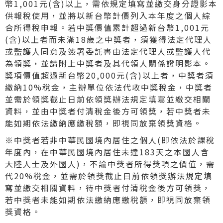
幣1,001元(含)以上，需依規定填寫並繳交身分證影本
供報稅使用，並將以新台幣計價列入本年度之個人綜
合所得稅申報。若中獎價值累計超過新台幣1,001元
(含)以上者而未滿18歲之中獎者，須獲得法定代理人
或監護人同意及簽署委託書由法定代理人或監護人代
為領獎，並請附上中獎者及其代領人關係證明影本。
獎項價值超過新台幣20,000元(含)以上者，中獎者須
繳納10%稅金，主辦單位依法代收中獎稅金，中獎者
並需於領獎截止日前依領獎辦法規定填寫並繳交相關
資料，並由中獎者付清稅金後方可領獎，若中獎者未
能如期依法繳納應繳稅額，即視同放棄領獎資格。
※中獎者若非中華民國境內居住之個人(即依法於課稅
年度內，在中華民國境內居住未達183天之本國人含
大陸人士及外國人)，不論中獎者所得獎項之價值，需
代20%稅金，並需於領獎截止日前依領獎辦法規定填
寫並繳交相關資料，待中獎者付清稅金後方可領獎，
若中獎者未能如期依法繳納應繳稅額，即視同放棄領
獎資格。