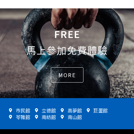
FREE
馬上參加免費體驗
MORE
市民館
立德館
高夢館
巨蛋館
苓雅館
南紡館
南山館