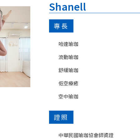
Shanell
專長
哈達瑜珈
流動瑜珈
舒緩瑜珈
低空療癒
空中瑜珈
證照
中華民國瑜珈協會師資證