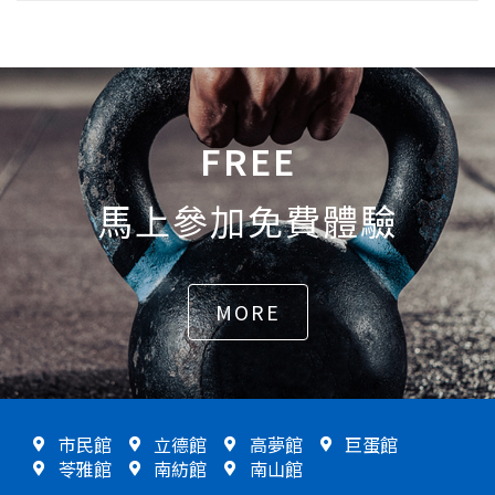
FREE
馬上參加免費體驗
MORE
市民館
立德館
高夢館
巨蛋館
苓雅館
南紡館
南山館