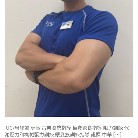
UC/周郁誠 專長 古典姿勢指導 備賽飲食指導 阻力訓練 代
謝壓力和機械張力訓練 銀髮族訓練指導 證照 中華 […]