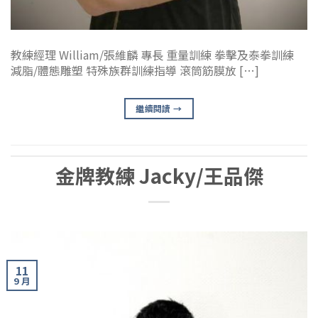
教練經理 William/張維麟 專長 重量訓練 拳擊及泰拳訓練
減脂/體態雕塑 特殊族群訓練指導 滾筒筋膜放 […]
繼續閱讀
→
金牌教練 Jacky/王品傑
11
9 月