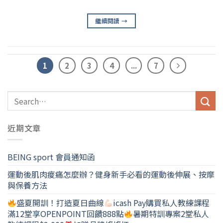
繼續閱讀
→
1
2
3
4
...
7
近期文章
BEING sport 會員通知函
運動後肌肉痠痛怎麼辦？健身新手必看的運動後伸展、按摩
與保養方法
盛夏開訓！打造夏日曲線
icash Pay購買私人教練課程
滿12堂享OPENPOINT回饋888點
暑期特訓專案2堂私人