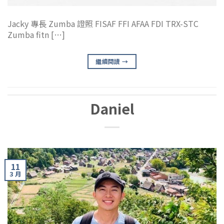
Jacky 專長 Zumba 證照 FISAF FFI AFAA FDI TRX-STC
Zumba fitn […]
繼續閱讀
→
Daniel
11
3 月