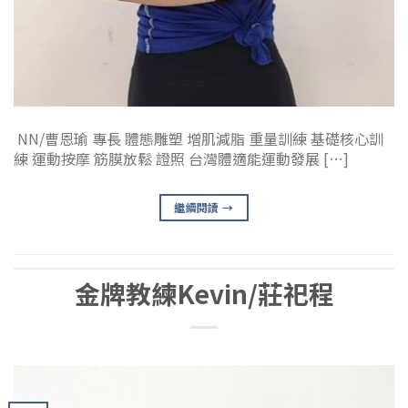
NN/曹恩瑜 專長 體態雕塑 增肌減脂 重量訓練 基礎核心訓
練 運動按摩 筋膜放鬆 證照 台灣體適能運動發展 […]
繼續閱讀
→
金牌教練Kevin/莊祀程