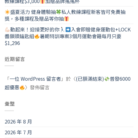
教練課程$3,000
加贈品牌搖搖杯
盛夏活力 健身體驗抽
私人教練課程新客皆可免費抽
獎，多種課程及贈品等你抽
動起來！迎接更好的你
入會即贈健身運動包+LOCK
醬鎖頭鑰匙組
暑期特訓專案3個月運動會籍每月只要
$1,296
近期留言
「
一位 WordPress 留言者
」於〈
(已額滿結束)
普發6000
超優惠
〉發佈留言
彙整
2026 年 8 月
2026 年 7 月