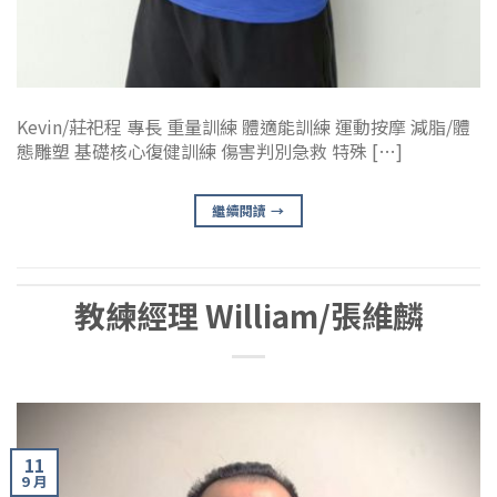
Kevin/莊祀程 專長 重量訓練 體適能訓練 運動按摩 減脂/體
態雕塑 基礎核心復健訓練 傷害判別急救 特殊 […]
繼續閱讀
→
教練經理 William/張維麟
11
9 月