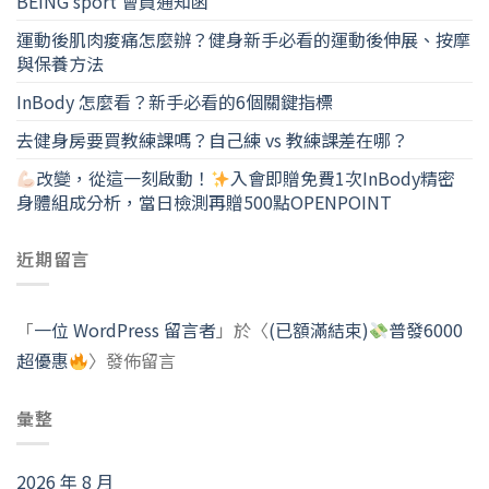
BEING sport 會員通知函
運動後肌肉痠痛怎麼辦？健身新手必看的運動後伸展、按摩
與保養方法
InBody 怎麼看？新手必看的6個關鍵指標
去健身房要買教練課嗎？自己練 vs 教練課差在哪？
改變，從這一刻啟動！
入會即贈免費1次InBody精密
身體組成分析，當日檢測再贈500點OPENPOINT
近期留言
「
一位 WordPress 留言者
」於〈
(已額滿結束)
普發6000
超優惠
〉發佈留言
彙整
2026 年 8 月