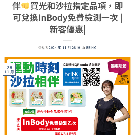
伴
買光和沙拉指定品項，即
可兌換InBody免費檢測一次 |
新客優惠|
張貼於
2024 年 11 月 28 日
由
BEING
28
11 月