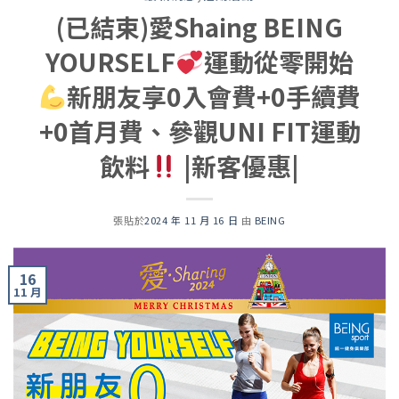
(已結束)愛Shaing BEING
YOURSELF
運動從零開始
新朋友享0入會費+0手續費
+0首月費、參觀UNI FIT運動
飲料
|新客優惠|
張貼於
2024 年 11 月 16 日
由
BEING
16
11 月