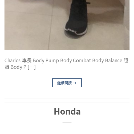
Charles 專長 Body Pump Body Combat Body Balance 證
照 Body P […]
繼續閱讀
→
Honda