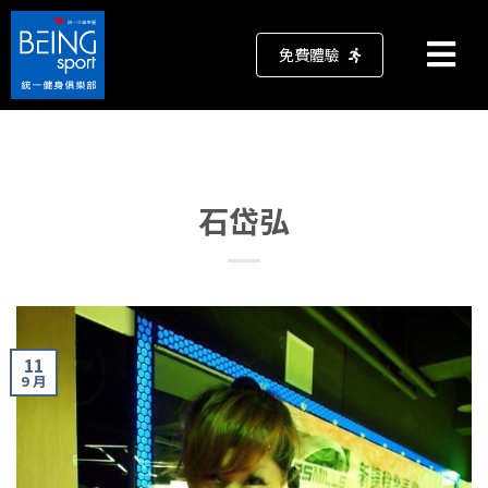
免費體驗
石岱弘
11
9 月