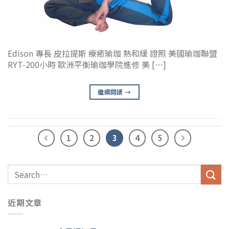
Edison 專長 皮拉提斯 療癒瑜珈 熱和緩 證照 美國瑜珈聯盟
RYT-200小時 歐洲平衡瑜珈學院進修 美 […]
繼續閱讀
→
1
2
3
4
5
近期文章