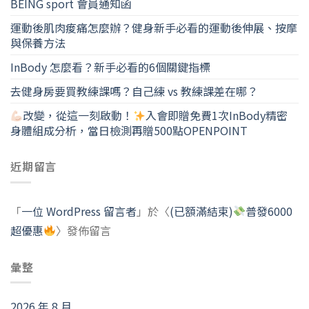
BEING sport 會員通知函
運動後肌肉痠痛怎麼辦？健身新手必看的運動後伸展、按摩
與保養方法
InBody 怎麼看？新手必看的6個關鍵指標
去健身房要買教練課嗎？自己練 vs 教練課差在哪？
改變，從這一刻啟動！
入會即贈免費1次InBody精密
身體組成分析，當日檢測再贈500點OPENPOINT
近期留言
「
一位 WordPress 留言者
」於〈
(已額滿結束)
普發6000
超優惠
〉發佈留言
彙整
2026 年 8 月