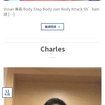
Vivian 專長 Body Step Body Jam Body Attack Sh’bam
證 […]
繼續閱讀
→
Charles
11
9 月