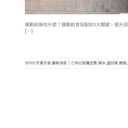
運動前後吃什麼？運動飲食搭配的3大關鍵，提升訓
[…]
發佈於
文章分享
,
最新消息
|
已標記
低糖豆漿
,
碳水
,
蛋白質
,
輕食
,