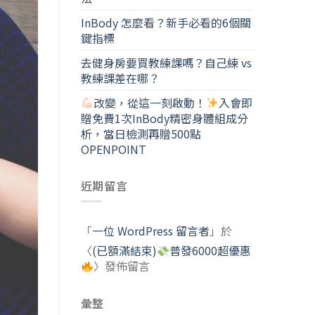
InBody 怎麼看？新手必看的6個關
鍵指標
去健身房要買教練課嗎？自己練 vs
教練課差在哪？
改變，從這一刻啟動！
入會即
贈免費1次InBody精密身體組成分
析，當日檢測再贈500點
OPENPOINT
近期留言
「
一位 WordPress 留言者
」於
〈
(已額滿結束)
普發6000超優惠
〉發佈留言
彙整