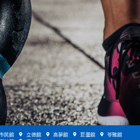
市民館
立德館
高夢館
巨蛋館
苓雅館