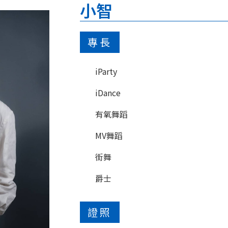
小智
專長
iParty
iDance
有氧舞蹈
MV舞蹈
街舞
爵士
證照