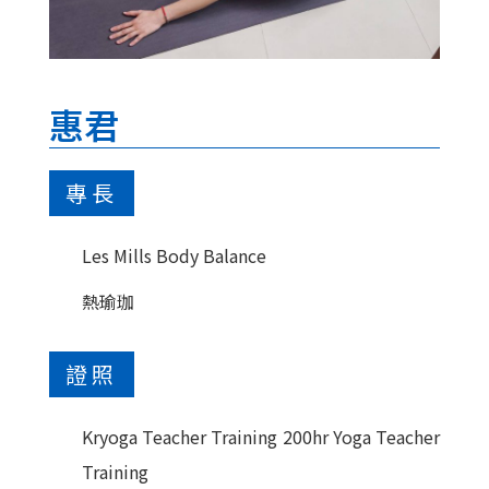
惠君
專長
Les Mills Body Balance
熱瑜珈
證照
Kryoga Teacher Training 200hr Yoga Teacher
Training