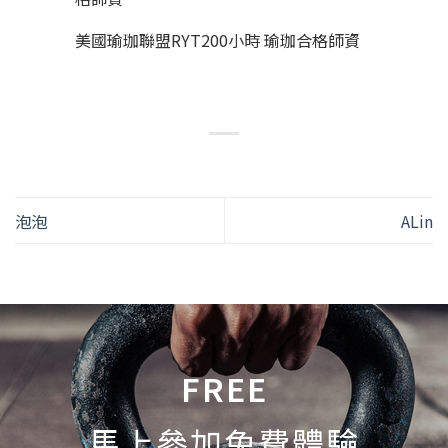
美國瑜珈聯盟RYT200小時 瑜珈合格師資
泡泡
ALin
FREE
馬上參加免費體驗