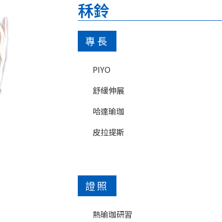
秝鈴
專長
PIYO
舒緩伸展
哈達瑜珈
皮拉提斯
證照
熱瑜珈研習