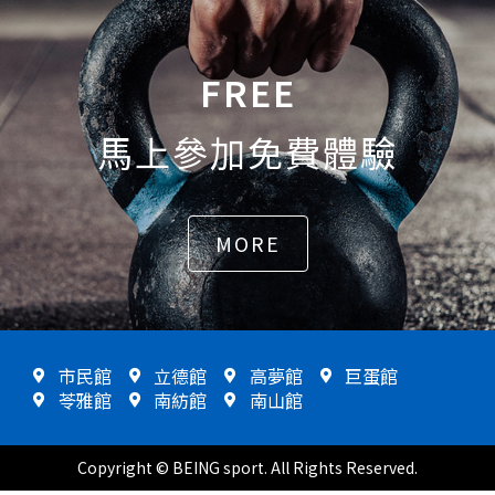
FREE
馬上參加免費體驗
MORE
市民館
立德館
高夢館
巨蛋館
苓雅館
南紡館
南山館
Copyright © BEING sport. All Rights Reserved.