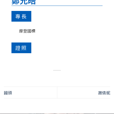
鄭允皓
專長
摩登國標
證照
饅頭
蕭倩妮