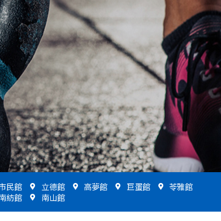
市民館
立德館
高夢館
巨蛋館
苓雅館
南紡館
南山館