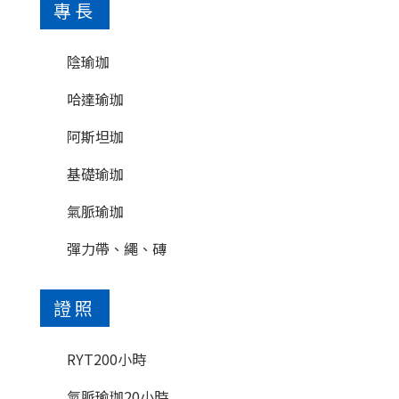
專長
陰瑜珈
哈達瑜珈
阿斯坦珈
基礎瑜珈
氣脈瑜珈
彈力帶、繩、磚
證照
RYT200小時
氣脈瑜珈20小時