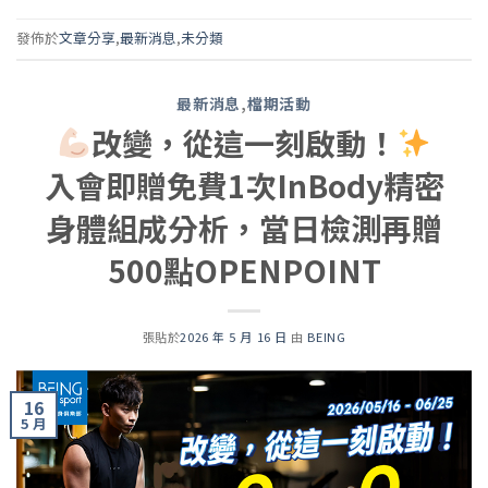
發佈於
文章分享
,
最新消息
,
未分類
最新消息
,
檔期活動
改變，從這一刻啟動！
入會即贈免費1次InBody精密
身體組成分析，當日檢測再贈
500點OPENPOINT
張貼於
2026 年 5 月 16 日
由
BEING
16
5 月