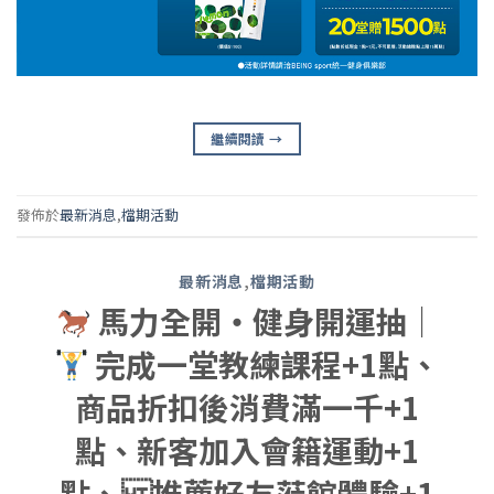
繼續閱讀
→
發佈於
最新消息
,
檔期活動
最新消息
,
檔期活動
馬力全開・健身開運抽｜
完成一堂教練課程+1點、
商品折扣後消費滿一千+1
點、新客加入會籍運動+1
點、 推薦好友蒞館體驗+1