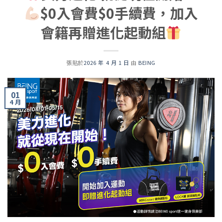
$0入會費$0手續費，加入
會籍再贈進化起動組
張貼於
2026 年 4 月 1 日
由
BEING
01
4 月