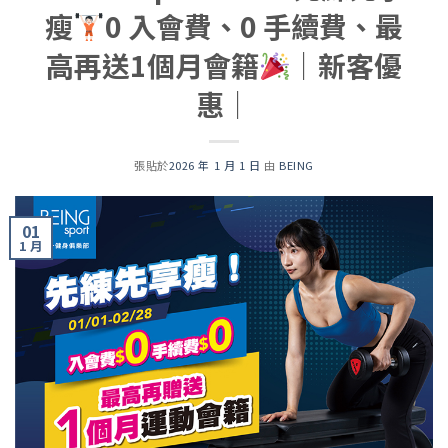
瘦
0 入會費、0 手續費、最
高再送1個月會籍
｜新客優
惠｜
張貼於
2026 年 1 月 1 日
由
BEING
01
1 月