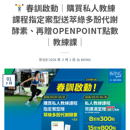
春訓啟動｜購買私人教練
課程指定案型送萃綠多酚代謝
酵素、再贈OPENPOINT點數
｜教練課｜
張貼於
2026 年 3 月 1 日
由
BEING
01
3 月