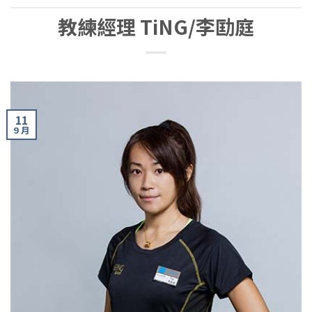
教練經理 TiNG/李劻庭
11
9 月