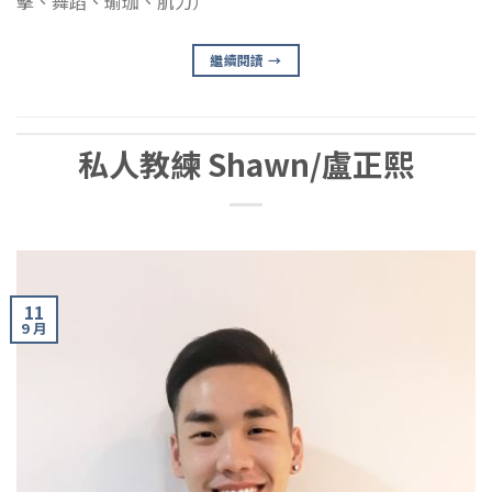
擊、舞蹈、瑜珈、肌力）
繼續閱讀
→
私人教練 Shawn/盧正熙
11
9 月