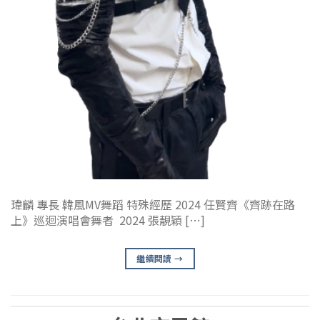
瑋麟 專長 韓風MV舞蹈 特殊經歷 2024 任賢齊《齊跡在路
上》巡迴演唱會舞者 2024 張靚穎 […]
繼續閱讀
→