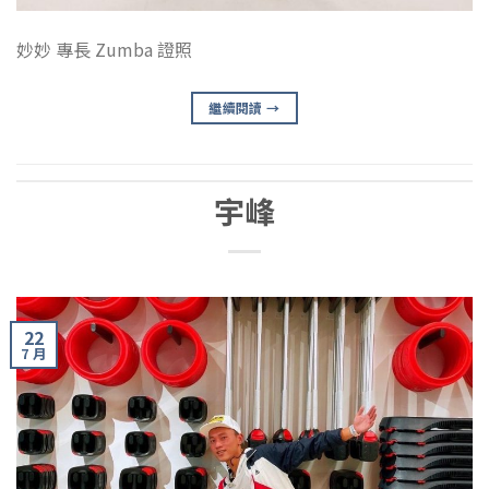
妙妙 專長 Zumba 證照
繼續閱讀
→
宇峰
22
7 月