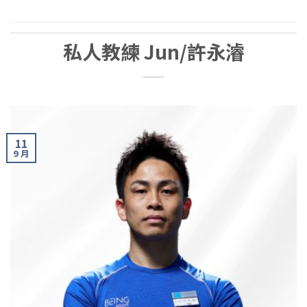
私人教練 Jun/許永濬
11
9 月