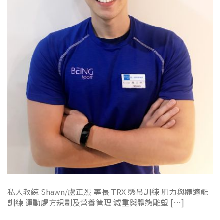
私人教練 Shawn/盧正熙 專長 TRX 懸吊訓練 肌力與體適能
訓練 運動處方規劃及營養管理 減重與體態雕塑 […]