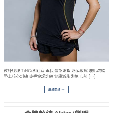
教練經理 TiNG/李劻庭 專長 體態雕塑 筋膜放鬆 增肌減脂
墊上核心訓練 徒手協調訓練 健康減脂訓練 心肺 […]
繼續閱讀
→