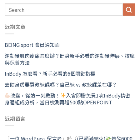
近期文章
BEING sport 會員通知函
運動後肌肉痠痛怎麼辦？健身新手必看的運動後伸展、按摩
與保養方法
InBody 怎麼看？新手必看的6個關鍵指標
去健身房要買教練課嗎？自己練 vs 教練課差在哪？
改變，從這一刻啟動！
入會即贈免費1次InBody精密
身體組成分析，當日檢測再贈500點OPENPOINT
近期留言
「
一位 WordPress 留言者
」於〈
(已額滿結束)
普發6000