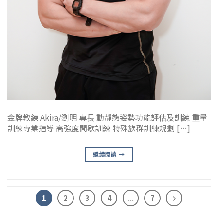
金牌教練 Akira/劉明 專長 動靜態姿勢功能評估及訓練 重量
訓練專業指導 高強度間歇訓練 特殊族群訓練規劃 […]
繼續閱讀
→
1
2
3
4
...
7